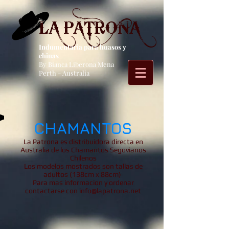
LA PATRONA
Indumentaria para huasos y
chinas
By Bianca Liberona Mena
Perth - Australia
CHAMANTOS
La Patrona es distribuidora directa en
Australia de los Chamantos Segovianos
Chilenos
Los modelos mostrados son tallas de
adultos (138cm x 88cm)
Para mas informacion y ordenar
contactarse con
info@lapatrona.net